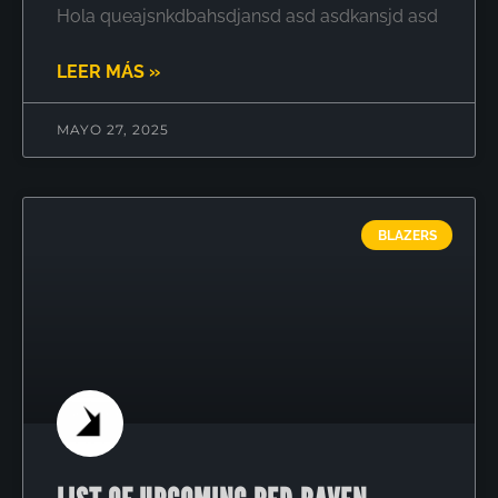
Hola queajsnkdbahsdjansd asd asdkansjd asd
LEER MÁS »
MAYO 27, 2025
BLAZERS