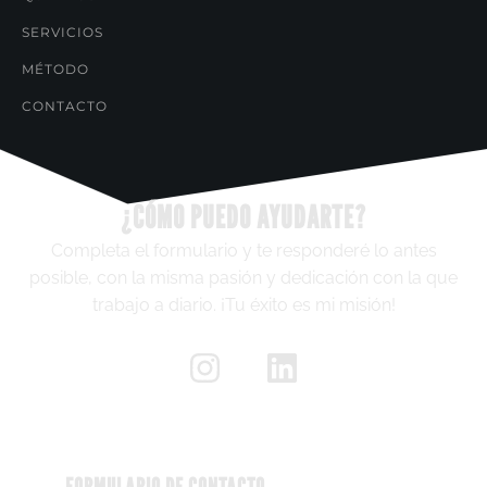
SERVICIOS
MÉTODO
CONTACTO
¿CÓMO PUEDO AYUDARTE?
Completa el formulario y te responderé lo antes
posible, con la misma pasión y dedicación con la que
trabajo a diario. ¡Tu éxito es mi misión!
FORMULARIO DE CONTACTO