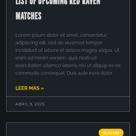
LIST OF UPCOMING RED RAVEN
MATCHES
Lorem ipsum dolor sit amet, consectetur
adipiscing elit, sed do eiusmod tempor
incididunt ut labore et dolore magna aliqua. Ut
enim ad minim veniam, quis nostrud
exercitation ullamco laboris nisi ut aliquip ex ea
commodo consequat. Duis aute irure dolor
LEER MÁS »
ABRIL 9, 2025
BLAZERS