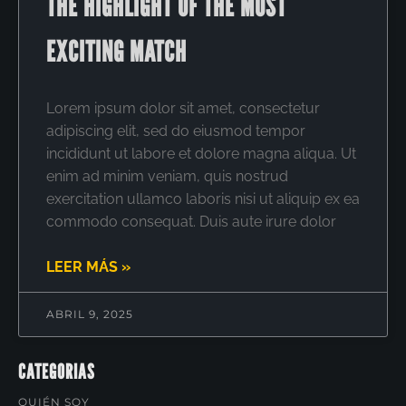
THE HIGHLIGHT OF THE MOST
EXCITING MATCH
Lorem ipsum dolor sit amet, consectetur
adipiscing elit, sed do eiusmod tempor
incididunt ut labore et dolore magna aliqua. Ut
enim ad minim veniam, quis nostrud
exercitation ullamco laboris nisi ut aliquip ex ea
commodo consequat. Duis aute irure dolor
LEER MÁS »
ABRIL 9, 2025
CATEGORIAS
QUIÉN SOY